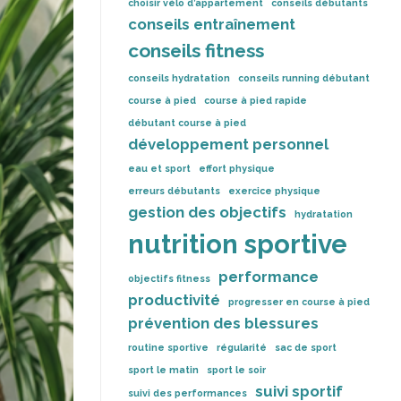
choisir vélo d’appartement
conseils débutants
conseils entraînement
conseils fitness
conseils hydratation
conseils running débutant
course à pied
course à pied rapide
débutant course à pied
développement personnel
eau et sport
effort physique
erreurs débutants
exercice physique
gestion des objectifs
hydratation
nutrition sportive
performance
objectifs fitness
productivité
progresser en course à pied
prévention des blessures
routine sportive
régularité
sac de sport
sport le matin
sport le soir
suivi sportif
suivi des performances