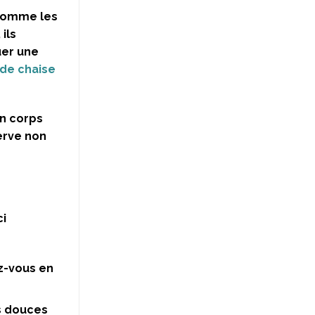
 comme les
ils
uer une
 de chaise
on corps
serve non
ci
z-vous en
ns douces