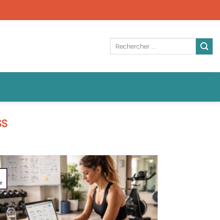
SS
1
r