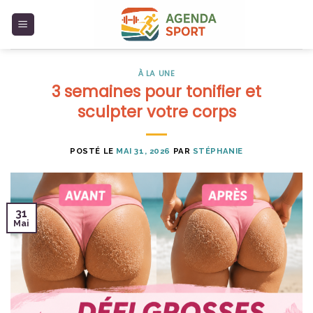
Skip
to
content
À LA UNE
3 semaines pour tonifier et
sculpter votre corps
POSTÉ LE
MAI 31, 2026
PAR
STÉPHANIE
31
Mai