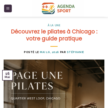
Skip
to
content
À LA UNE
Découvrez le pilates à Chicago :
votre guide pratique
POSTÉ LE
MAI 16, 2026
PAR
STÉPHANIE
16
Mai