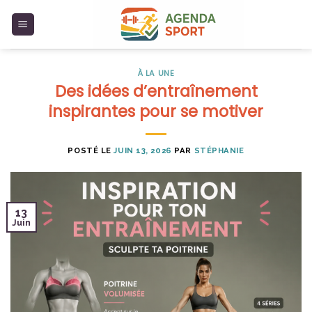
Skip
to
content
À LA UNE
Des idées d’entraînement
inspirantes pour se motiver
POSTÉ LE
JUIN 13, 2026
PAR
STÉPHANIE
13
Juin