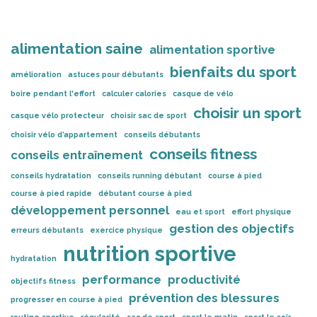
alimentation saine
alimentation sportive
bienfaits du sport
amélioration
astuces pour débutants
boire pendant l'effort
calculer calories
casque de vélo
choisir un sport
casque vélo protecteur
choisir sac de sport
choisir vélo d’appartement
conseils débutants
conseils fitness
conseils entraînement
conseils hydratation
conseils running débutant
course à pied
course à pied rapide
débutant course à pied
développement personnel
eau et sport
effort physique
gestion des objectifs
erreurs débutants
exercice physique
nutrition sportive
hydratation
performance
productivité
objectifs fitness
prévention des blessures
progresser en course à pied
routine sportive
régularité
sac de sport
sport le matin
sport le soir