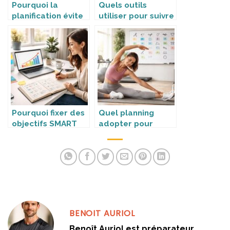
Pourquoi la
Quels outils
planification évite
utiliser pour suivre
les blessures ?
ses progrès ?
Pourquoi fixer des
Quel planning
objectifs SMART
adopter pour
améliore la
progresser sans se
progression ?
blesser ?
BENOIT AURIOL
Benoît Auriol est préparateur