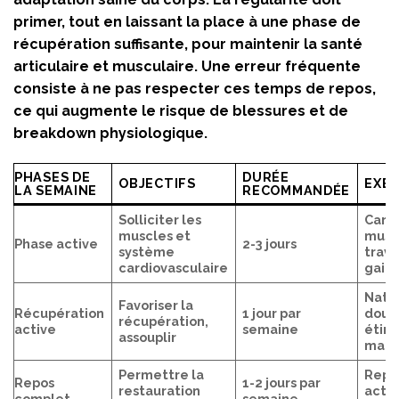
primer, tout en laissant la place à une phase de
récupération suffisante, pour maintenir la santé
articulaire et musculaire. Une erreur fréquente
consiste à ne pas respecter ces temps de repos,
ce qui augmente le risque de blessures et de
breakdown physiologique.
PHASES DE
DURÉE
OBJECTIFS
EXE
LA SEMAINE
RECOMMANDÉE
Solliciter les
Cardi
muscles et
musc
Phase active
2-3 jours
système
trava
cardiovasculaire
gain
Nata
Favoriser la
Récupération
1 jour par
douc
récupération,
active
semaine
étir
assouplir
marc
Permettre la
Repo
Repos
1-2 jours par
restauration
activ
complet
semaine