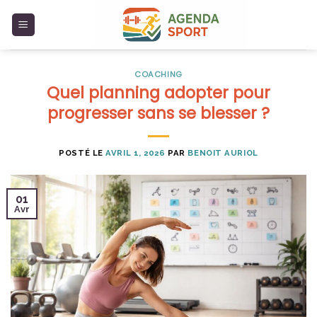
Skip
to
content
COACHING
Quel planning adopter pour
progresser sans se blesser ?
POSTÉ LE
AVRIL 1, 2026
PAR
BENOIT AURIOL
01
Avr