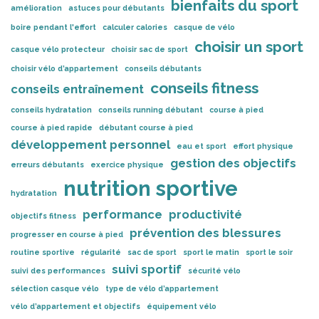
bienfaits du sport
amélioration
astuces pour débutants
boire pendant l'effort
calculer calories
casque de vélo
choisir un sport
casque vélo protecteur
choisir sac de sport
choisir vélo d’appartement
conseils débutants
conseils fitness
conseils entraînement
conseils hydratation
conseils running débutant
course à pied
course à pied rapide
débutant course à pied
développement personnel
eau et sport
effort physique
gestion des objectifs
erreurs débutants
exercice physique
nutrition sportive
hydratation
performance
productivité
objectifs fitness
prévention des blessures
progresser en course à pied
routine sportive
régularité
sac de sport
sport le matin
sport le soir
suivi sportif
suivi des performances
sécurité vélo
sélection casque vélo
type de vélo d’appartement
vélo d’appartement et objectifs
équipement vélo