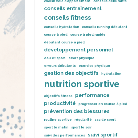
choisir vélo d’appartement
conseils débutants
conseils entraînement
conseils fitness
conseils hydratation
conseils running débutant
course à pied
course à pied rapide
débutant course à pied
développement personnel
eau et sport
effort physique
erreurs débutants
exercice physique
gestion des objectifs
hydratation
nutrition sportive
performance
objectifs fitness
productivité
progresser en course à pied
prévention des blessures
routine sportive
régularité
sac de sport
sport le matin
sport le soir
suivi sportif
suivi des performances