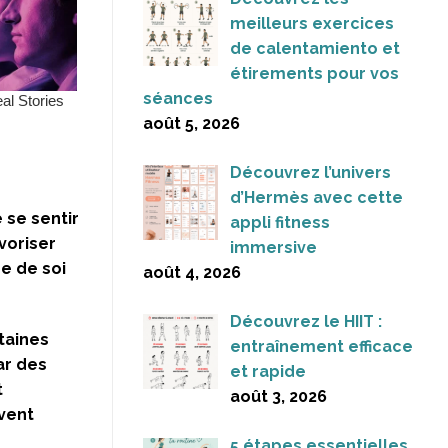
meilleurs exercices
de calentamiento et
étirements pour vos
séances
août 5, 2026
Découvrez l’univers
d’Hermès avec cette
 se sentir
appli fitness
voriser
immersive
me de soi
août 4, 2026
Découvrez le HIIT :
taines
entraînement efficace
ar des
et rapide
t
août 3, 2026
uvent
5 étapes essentielles