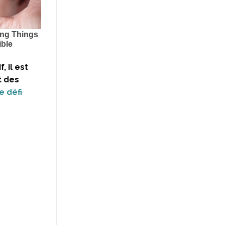
 il est
t des
e défi