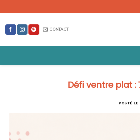
Skip
to
content
CONTACT
Défi ventre plat :
POSTÉ LE