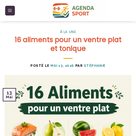
Skip
to
content
À LA UNE
16 aliments pour un ventre plat
et tonique
POSTÉ LE
MAI 13, 2026
PAR
STÉPHANIE
13
Mai