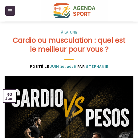
Skip
to
content
À LA UNE
Cardio ou musculation : quel est
le meilleur pour vous ?
POSTÉ LE
JUIN 30, 2026
PAR
STÉPHANIE
30
Juin