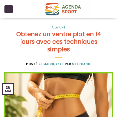
Skip
to
content
À LA UNE
Obtenez un ventre plat en 14
jours avec ces techniques
simples
POSTÉ LE
MAI 28, 2026
PAR
STÉPHANIE
28
Mai