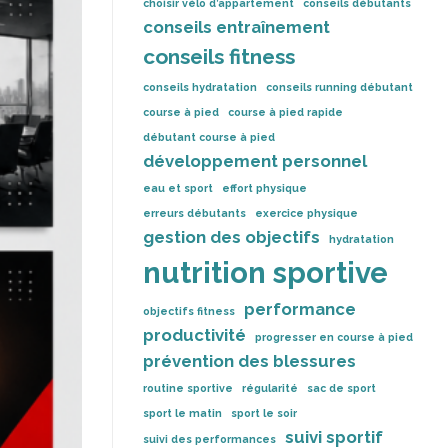
choisir vélo d’appartement
conseils débutants
conseils entraînement
conseils fitness
conseils hydratation
conseils running débutant
course à pied
course à pied rapide
débutant course à pied
développement personnel
eau et sport
effort physique
erreurs débutants
exercice physique
gestion des objectifs
hydratation
nutrition sportive
performance
objectifs fitness
productivité
progresser en course à pied
prévention des blessures
routine sportive
régularité
sac de sport
sport le matin
sport le soir
suivi sportif
suivi des performances