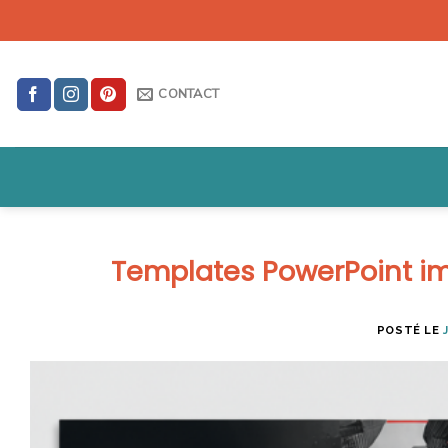
Skip
to
content
CONTACT
Templates PowerPoint im
POSTÉ LE