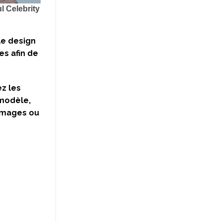
le design
es afin de
ez les
 modèle,
’images ou