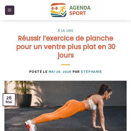
Skip
to
content
À LA UNE
Réussir l’exercice de planche
pour un ventre plus plat en 30
jours
POSTÉ LE
MAI 26, 2026
PAR
STÉPHANIE
26
Mai