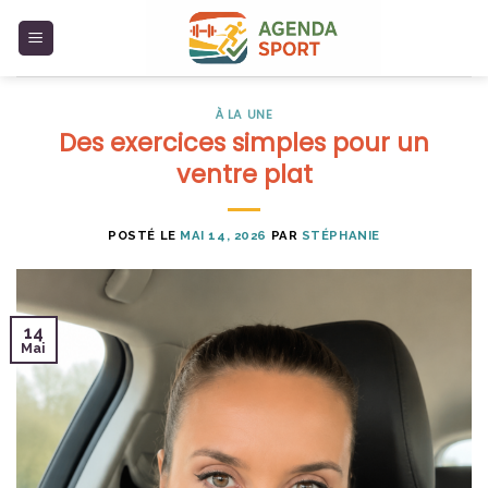
Skip
to
content
À LA UNE
Des exercices simples pour un
ventre plat
POSTÉ LE
MAI 14, 2026
PAR
STÉPHANIE
14
Mai