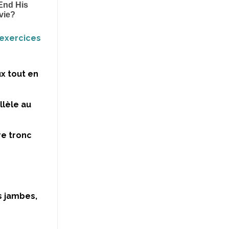
 exercices
x tout en
llèle au
re tronc
s jambes,