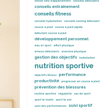
choisir vélo d’appartement
conseils débutants
conseils entraînement
conseils fitness
conseils hydratation
conseils running débutant
course à pied
course à pied rapide
débutant course à pied
développement personnel
eau et sport
effort physique
erreurs débutants
exercice physique
gestion des objectifs
hydratation
nutrition sportive
performance
objectifs fitness
productivité
progresser en course à pied
prévention des blessures
routine sportive
régularité
sac de sport
sport le matin
sport le soir
suivi sportif
suivi des performances