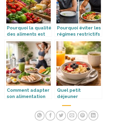
Pourquoi la qualité
Pourquoi éviter les
des aliments est
régimes restrictifs
déterminante ?
quand on fait du
sport ?
Comment adapter
Quel petit
son alimentation
déjeuner
quand on
privilégier avant
commence le sport
une séance
?
matinale ?