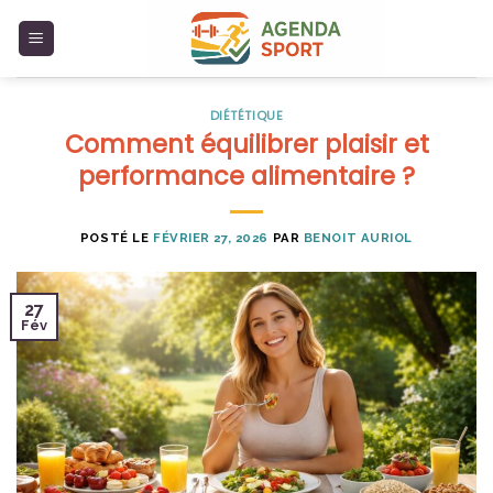
Skip
to
content
DIÉTÉTIQUE
Comment équilibrer plaisir et
performance alimentaire ?
POSTÉ LE
FÉVRIER 27, 2026
PAR
BENOIT AURIOL
27
Fév