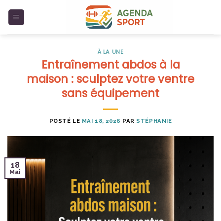
Skip
to
content
À LA UNE
Entraînement abdos à la
maison : sculptez votre ventre
sans équipement
POSTÉ LE
MAI 18, 2026
PAR
STÉPHANIE
18
Mai