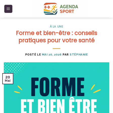
Skip
to
content
À LA UNE
Forme et bien-être : conseils
pratiques pour votre santé
POSTÉ LE
MAI 20, 2026
PAR
STÉPHANIE
20
Mai