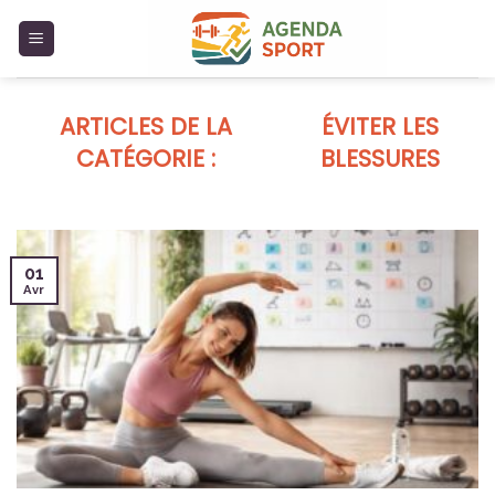
Skip
to
content
ÉVITER LES
BLESSURES
01
Avr