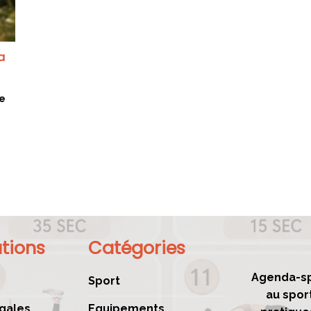
a
e
tions
Catégories
Agenda-sp
Sport
au spor
gales
Equipements