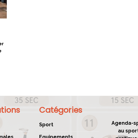
er
e
tions
Catégories
Agenda-sp
Sport
au spor
gales
Equipements